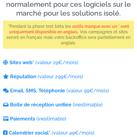
normalement pour ces logiciels sur le
marché pour les solutions isolé.
*Pendant la phase test béta les
outils marque avec un * sont
uniquement disponible en anglais
. Vos campagnes et sites
seront en français mais votre backoffice sera partiellement en
anglais.
Sites web*
(valeur 29€/mois)
Réputation
(valeur 299€/mois)
Email, SMS, Téléphonie
(valeur 99€/mois)
Boîte de réception unifiée
(inestimable)
Paiements
(inestimable)
Calendrier social*
(valeur 49€/mois)